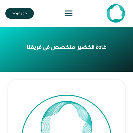
حجز موعد
غادة الخضير
متخصص في فريقنا