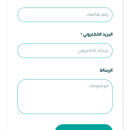
ل
ا
ل
ك
البريد الالكتروني
*
ت
ر
و
ن
ي
الرسالة
ا
ل
ا
س
م
م
ع