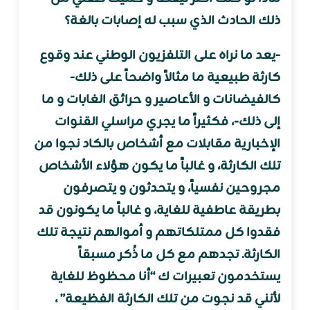
ذلك الحادث الذي سبب له إصابات بالغة؟
-يعد ما نراه على التلفزيون الوطني عند وقوع
كارثة طبيعية ما مثالاً واضحاً على ذلك-
كالفيضانات و الأعاصير و حرائق الغابات و ما
إلى ذلك-، فكثيراً ما يجري مراسلي القنوات
الإخبارية مقابلات مع أشخاص بالكاد نجوا من
تلك الكارثة، و غالباً ما يكون هؤلاء الأشخاص
مجروحين نفسياً، و يتحدثون و يتصرفون
بطريقة عاطفية للغاية، و غالباً ما يكونون قد
فقدوا كل ممتلكاتهم و أموالهم نتيجة تلك
الكارثة. تجدهم مع كل ما ذُكر مسبقاً
يستخدمون تعبيرات ك “أنا محظوظ للغاية
لأنني قد نجوت من تلك الكارثة الفظيعة” ،