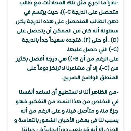
-نادراً ما أجري مثل تلك المحادثات مع طالب
متحصل على الدرجة C-))، حيث يرتسم في
ذهن الطالب المتحصل على هذه الدرجة بكل
سهولة أنه كان من الممكن أن يتحصل على
(D) ، أو حتى (F)، فتجده سعيداً جداً بالدرجة
(C-) التي حصل عليها.
على الرغم من أن B+)) هي درجة أفضل بكثير
من (C-)، إلا أن مشاعرنا لا ترتكز دوماً على
المنطق الواضح الصريح.
-من الظاهر أننا لا نستطيع أن نساعد أنفسنا
في التخلص من هذا النمط من التفكير، فهو
جزءٌ منا، و متأصل فينا، و على الرغم من أنه
يسبب لنا في بعض الأحيان الشعور بالتعاسة و
الحزن، إلا أنه قد يلعب دوراً إيجابياً في حياتنا