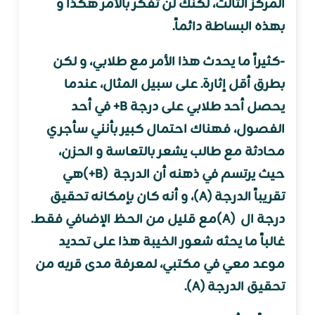
المركز الثالث، لكنك لن تفكر بالأمر هكذا و
بهذه البساطة دائماً.
-كثيراً ما يحدث هذا الأمر مع طلابي، و لكن
بطرق أقل إثارة. على سبيل المثال، عندما
يحصل أحد طلابي على درجة B+ في أحد
الفصول، فهناك احتمال كبير بأنني سأجري
محادثة مع طالب يشعر بالتعاسة و الحزن،
حيث يرتسم في ذهنه أن الدرجة (B+)هي
تقريباً الدرجة (A)، و أنه كان بإمكانه تحقيق
درجة ال (A)مع قليل من الحظ الإضافي فقط.
غالباً ما يحثه شعور الخيبة هذا على تحديد
موعد معي في مكتبي، لمعرفة مدى قربه من
تحقيق الدرجة (A).