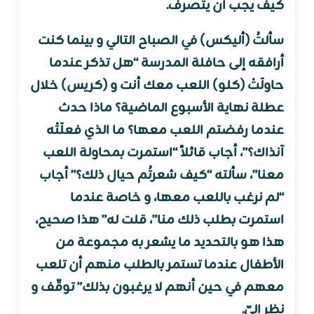
كيف يجب أن يتصرف.
سألتُ (أليكس) في الصباح التالي و بينما كنت
أرافقه إلى حافلة المدرسة “هل تذكر عندما
حاولَتْ (كلو) اللعب معك أنت و (كريس) خلال
عطلة نهاية الأسبوع الماضية؟ ماذا حدث
عندما رفضتم اللعب معها؟ ما الذي فعلَتْه
آنذاك؟”، أجاب قائلاً “استمرت بمحاولة اللعب
معنا”، سألته “كيف شعرتُم حيال ذلك؟” أجاب
“لم نرغب باللعب معها، و خاصة عندما
استمرت بطلب ذلك منا”، قلت له” هذا صحيح،
هذا هو بالتحديد ما يشعر به مجموعة من
الأطفال عندما تستمر بالطلب منهم أن تلعب
معهم في حين أنهم لا يرغبون بذلك” توقّف و
نظر إليّ.